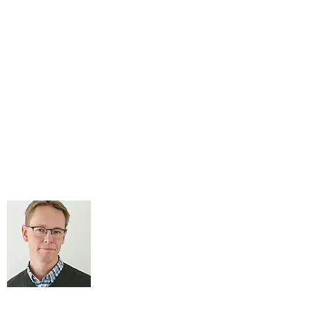
Joakim Westesson
Platschef & teknik
joakim.westesson@vteknik.se
0416 - 411 320