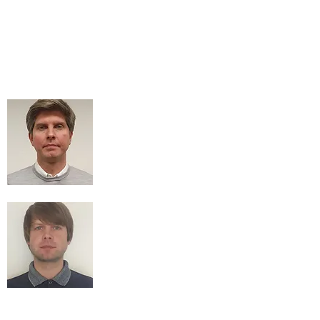
Marie Malmberg
Ekonomi & order
marie.malmberg@vteknik.se
0416 - 109 82
Kristian Jörgensen
Projekt & teknik
kristian.jorgensen@vteknik.se
0512-300 485
Markus Jörgensen
Kvalité & miljö
markus
.jorgensen
@vteknik.se
0512-300 489
Anders Nilsson